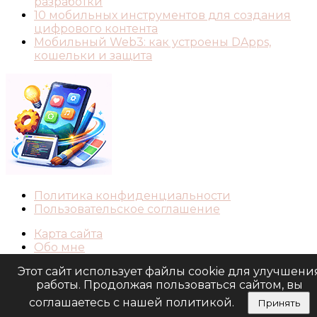
разработки
10 мобильных инструментов для создания
цифрового контента
Мобильный Web3: как устроены DApps,
кошельки и защита
Политика конфиденциальности
Пользовательское соглашение
Карта сайта
Обо мне
Контакты
Этот сайт использует файлы cookie для улучшени
работы. Продолжая пользоваться сайтом, вы
© 2026 Разработка Мобильных. Все права
защищены.
соглашаетесь с нашей политикой.
Принять